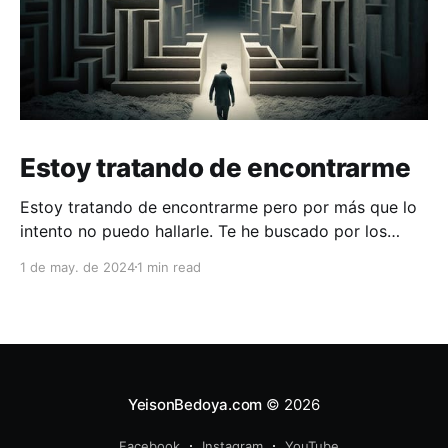
Estoy tratando de encontrarme
Estoy tratando de encontrarme pero por más que lo
intento no puedo hallarle. Te he buscado por los
pasadizos secretos del incierto en los que sólo hallo
1 de may. de 2024
1 min read
huellas que presurozas huyeron de estas penumbras.
Te he buscado bajo la cama destendida del miedo y
he notado en la baldosa una
YeisonBedoya.com
© 2026
Facebook
Instagram
YouTube